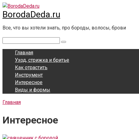
Перейти
BorodaDeda.ru
к
контенту
Все, что вы хотели знать, про бороды, волосы, брови
Поиск:
Главная
Уход, стрижка и бритье
Как отрастить
Инструмент
Интересное
Виды и формы
Главная
Интересное