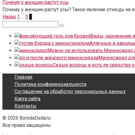
Почему у женщин растут усы
Почему у женщин растут усы? Такое явление отнюдь не яв
Пагинация
Назад
1
…
3
4
записей
Поиск:
Виды, назначение 
Аптечные и народны
Можно ли использовать Миноксидил д
Миноксидил дл
Седые волосы и есть ли средство 
Главная
Политика конфиденциальности
Соглашение на обработку персональных данных
Карта сайта
Контакты
© 2026 BorodaDeda.ru
Все права защищены