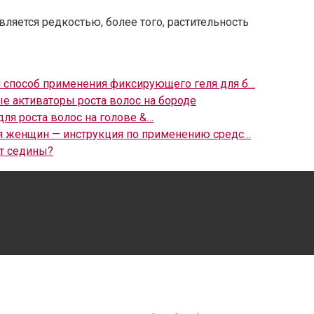
ляется редкостью, более того, растительность
и способ применения фиксирующего геля для б…
е активаторы роста волос на бороде
ля роста волос на голове &…
я женщин — инструкция по применению средс…
от седины?