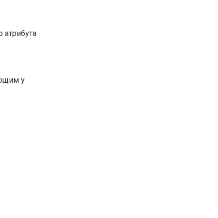
о атрибута
ующим у