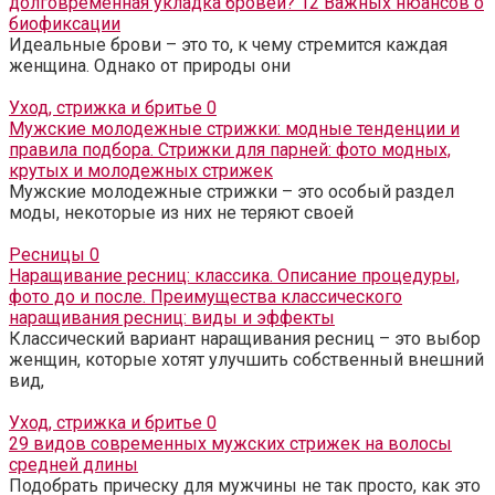
долговременная укладка бровей? 12 Важных нюансов о
биофиксации
Идеальные брови – это то, к чему стремится каждая
женщина. Однако от природы они
Уход, стрижка и бритье
0
Мужские молодежные стрижки: модные тенденции и
правила подбора. Стрижки для парней: фото модных,
крутых и молодежных стрижек
Мужские молодежные стрижки – это особый раздел
моды, некоторые из них не теряют своей
Ресницы
0
Наращивание ресниц: классика. Описание процедуры,
фото до и после. Преимущества классического
наращивания ресниц: виды и эффекты
Классический вариант наращивания ресниц – это выбор
женщин, которые хотят улучшить собственный внешний
вид,
Уход, стрижка и бритье
0
29 видов современных мужских стрижек на волосы
средней длины
Подобрать прическу для мужчины не так просто, как это