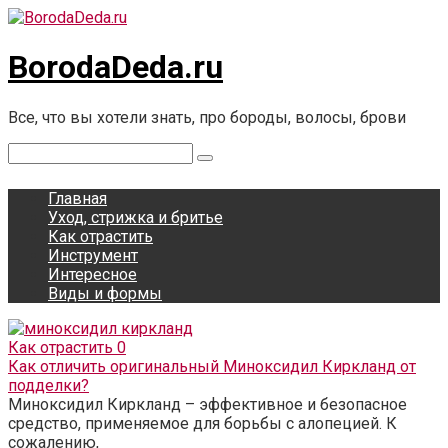
Перейти
к
контенту
BorodaDeda.ru
Все, что вы хотели знать, про бороды, волосы, брови
Поиск:
Главная
Уход, стрижка и бритье
Как отрастить
Инструмент
Интересное
Виды и формы
Как отрастить
0
Как отличить оригинальный Миноксидил Киркланд от
подделки?
Миноксидил Киркланд – эффективное и безопасное
средство, применяемое для борьбы с алопецией. К
сожалению,