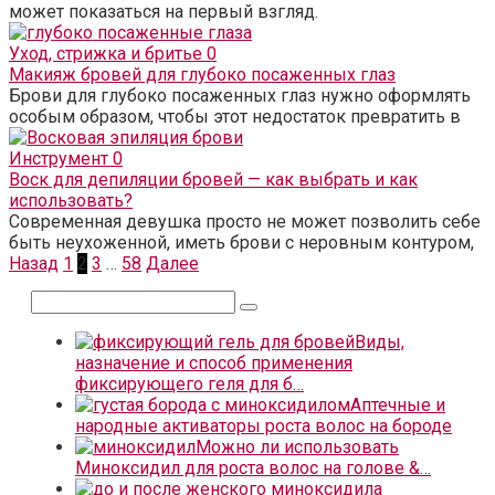
может показаться на первый взгляд.
Уход, стрижка и бритье
0
Макияж бровей для глубоко посаженных глаз
Брови для глубоко посаженных глаз нужно оформлять
особым образом, чтобы этот недостаток превратить в
Инструмент
0
Воск для депиляции бровей — как выбрать и как
использовать?
Современная девушка просто не может позволить себе
быть неухоженной, иметь брови с неровным контуром,
Пагинация
Назад
1
2
3
…
58
Далее
записей
Поиск:
Виды,
назначение и способ применения
фиксирующего геля для б…
Аптечные и
народные активаторы роста волос на бороде
Можно ли использовать
Миноксидил для роста волос на голове &…