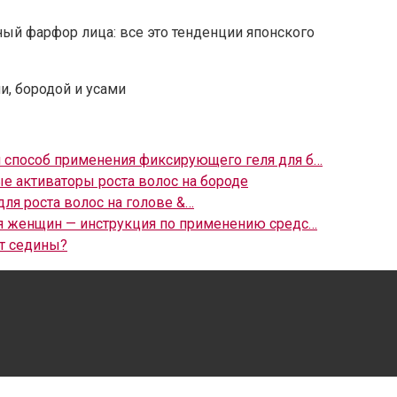
ный фарфор лица: все это тенденции японского
и, бородой и усами
и способ применения фиксирующего геля для б…
е активаторы роста волос на бороде
ля роста волос на голове &…
я женщин — инструкция по применению средс…
от седины?