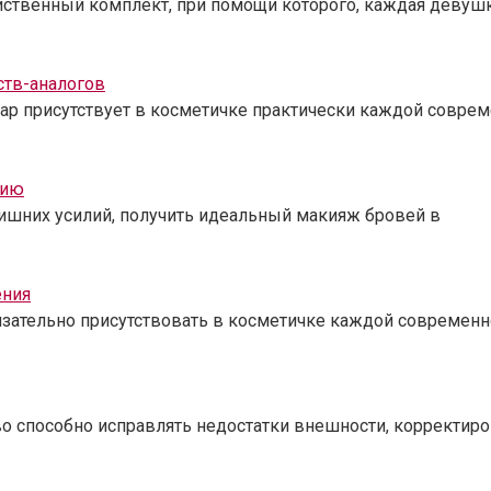
йственный комплект, при помощи которого, каждая девуш
ств-аналогов
ар присутствует в косметичке практически каждой совре
нию
лишних усилий, получить идеальный макияж бровей в
ения
бязательно присутствовать в косметичке каждой современ
во способно исправлять недостатки внешности, корректиро