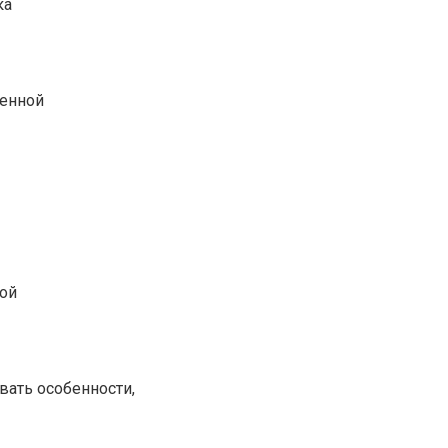
ка
менной
ной
вать особенности,