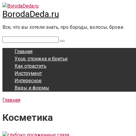
Перейти
BorodaDeda.ru
к
контенту
Все, что вы хотели знать, про бороды, волосы, брови
Поиск:
Главная
Уход, стрижка и бритье
Как отрастить
Инструмент
Интересное
Виды и формы
Главная
Косметика