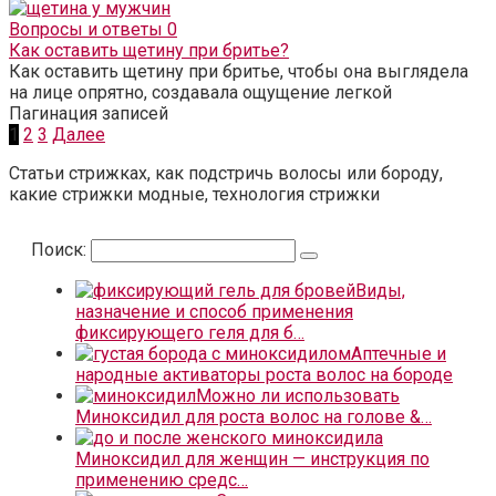
Вопросы и ответы
0
Как оставить щетину при бритье?
Как оставить щетину при бритье, чтобы она выглядела
на лице опрятно, создавала ощущение легкой
Пагинация записей
1
2
3
Далее
Статьи стрижках, как подстричь волосы или бороду,
какие стрижки модные, технология стрижки
Поиск:
Виды,
назначение и способ применения
фиксирующего геля для б…
Аптечные и
народные активаторы роста волос на бороде
Можно ли использовать
Миноксидил для роста волос на голове &…
Миноксидил для женщин — инструкция по
применению средс…