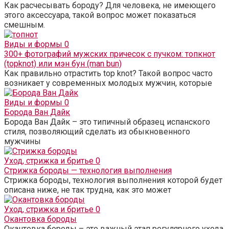
Как расчесывать бороду? Для человека, не имеющего
этого аксессуара, такой вопрос может показаться
смешным.
Виды и формы
0
300+ фотографий мужских причесок с пучком: топкнот
(topknot) или мэн бун (man bun)
Как правильно отрастить top knot? Такой вопрос часто
возникает у современных молодых мужчин, которые
Виды и формы
0
Борода Ван Дайк
Борода Ван Дайк – это типичный образец испанского
стиля, позволяющий сделать из обыкновенного
мужчины
Уход, стрижка и бритье
0
Стрижка бороды — технология выполнения
Стрижка бороды, технология выполнения которой будет
описана ниже, не так трудна, как это может
Уход, стрижка и бритье
0
Окантовка бороды
Окантовка бороды – это важный этап регулярного ухода