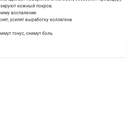
низируют кожный покров.
сниму воспаление.
жнят, усилят выработку коллагена.
имут тонус, снимут боль.