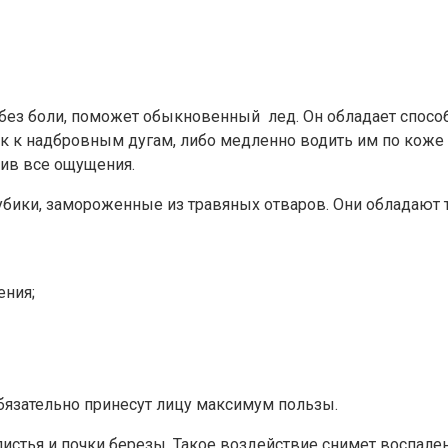
 без боли, поможет обыкновенный лед. Он обладает спосо
 к надбровным дугам, либо медленно водить им по коже н
зив все ощущения.
убики, замороженные из травяных отваров. Они обладают
ения;
обязательно принесут лицу максимум пользы.
 листья и почки березы. Такое воздействие снимет воспале