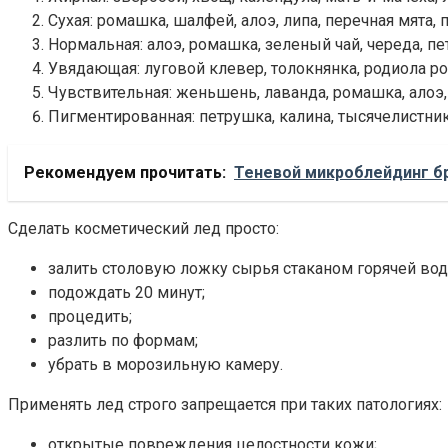
Сухая: ромашка, шалфей, алоэ, липа, перечная мята,
Нормальная: алоэ, ромашка, зеленый чай, череда, п
Увядающая: луговой клевер, толокнянка, родиола роз
Чувствительная: женьшень, лаванда, ромашка, алоэ, 
Пигментированная: петрушка, калина, тысячелистник,
Рекомендуем прочитать:
Теневой микроблейдинг б
Сделать косметический лед просто:
залить столовую ложку сырья стаканом горячей вод
подождать 20 минут;
процедить;
разлить по формам;
убрать в морозильную камеру.
Применять лед строго запрещается при таких патологиях:
открытые повреждения целостности кожи;