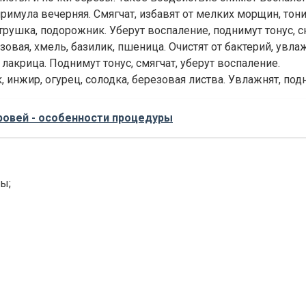
 примула вечерняя. Смягчат, избавят от мелких морщин, то
етрушка, подорожник. Уберут воспаление, поднимут тонус, 
овая, хмель, базилик, пшеница. Очистят от бактерий, увла
лакрица. Поднимут тонус, смягчат, уберут воспаление.
 инжир, огурец, солодка, березовая листва. Увлажнят, подн
ровей - особенности процедуры
ы;