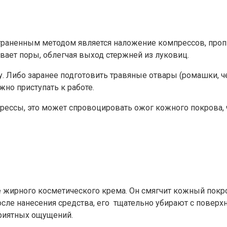
траненным методом является наложение компрессов, про
вает поры, облегчая выход стержней из луковиц.
 Либо заранее подготовить травяные отвары (ромашки, че
жно приступать к работе.
рессы, это может спровоцировать ожог кожного покрова
жирного косметического крема. Он смягчит кожный покров
сле нанесения средства, его тщательно убирают с поверхн
приятных ощущений.