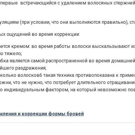
впервые встречающийся с удалением волосяных стержней,
яциям (при условии, что они выполняются правильно), ст
ых ощущений во время коррекции:
ется кремом: во время работы волоски выскальзывают из 
о тяжело;
шибка является самой распространенной во время домашне
ейшего раздражения;
колько волосков6 такая техника противопоказана к примен
ержни, что не нужно, что потребует длительного отращиван
убо индивидуальным фактором, на который невозможно повл
рмления и коррекции формы бровей