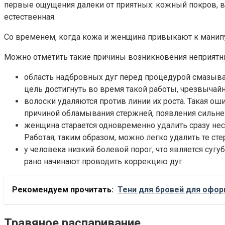
первые ощущения далеки от приятных: кожный покров, 
естественная.
Со временем, когда кожа и женщина привыкают к манипул
Можно отметить такие причины возникновения неприятн
область надбровных дуг перед процедурой смазыва
цель достигнуть во время такой работы, чрезвычайн
волоски удаляются против линии их роста. Такая о
причиной обламывания стержней, появления сильн
женщина старается одновременно удалить сразу нес
Работая, таким образом, можно легко удалить те ст
у человека низкий болевой порог, что является суг
рано начинают проводить коррекцию дуг.
Рекомендуем прочитать:
Тени для бровей для офо
Травяное распаривание