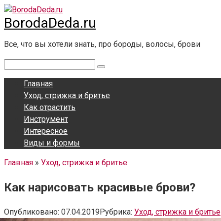
Перейти
BorodaDeda.ru
к
контенту
Все, что вы хотели знать, про бороды, волосы, брови
Поиск:
Главная
Уход, стрижка и бритье
Как отрастить
Инструмент
Интересное
Виды и формы
Главная
»
Уход, стрижка и бритье
Как нарисовать красивые брови?
Опубликовано:
07.04.2019
Рубрика:
Уход, стрижка и бритье