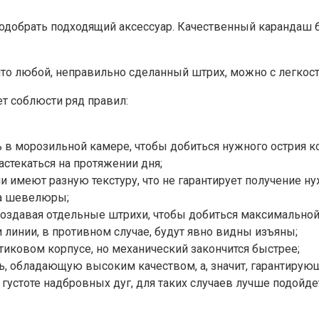
одобрать подходящий аксессуар. Качественный карандаш бу
что любой, неправильно сделанный штрих, можно с легкост
т соблюсти ряд правил:
 в морозильной камере, чтобы добиться нужного острия ко
астекаться на протяжении дня;
и имеют разную текстуру, что не гарантирует получение ну
та шевелюры;
оздавая отдельные штрихи, чтобы добиться максимальной
 линии, в противном случае, будут явно видны изъяны;
иковом корпусе, но механический закончится быстрее;
, обладающую высоким качеством, а, значит, гарантирующ
густоте надбровных дуг, для таких случаев лучше подойдет