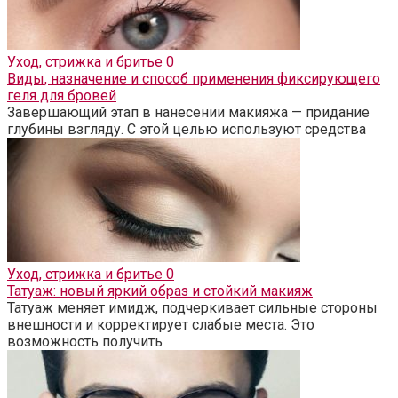
Уход, стрижка и бритье
0
Виды, назначение и способ применения фиксирующего
геля для бровей
Завершающий этап в нанесении макияжа — придание
глубины взгляду. С этой целью используют средства
Уход, стрижка и бритье
0
Татуаж: новый яркий образ и стойкий макияж
Татуаж меняет имидж, подчеркивает сильные стороны
внешности и корректирует слабые места. Это
возможность получить