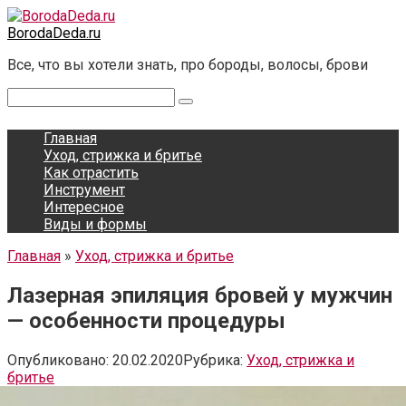
Перейти
к
BorodaDeda.ru
контенту
Все, что вы хотели знать, про бороды, волосы, брови
Поиск:
Главная
Уход, стрижка и бритье
Как отрастить
Инструмент
Интересное
Виды и формы
Главная
»
Уход, стрижка и бритье
Лазерная эпиляция бровей у мужчин
— особенности процедуры
Опубликовано:
20.02.2020
Рубрика:
Уход, стрижка и
бритье