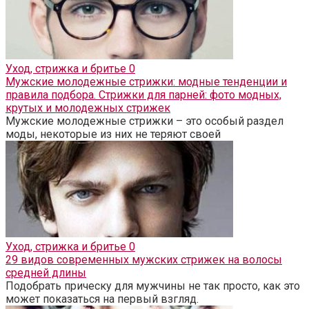
Уход, стрижка и бритье
0
Мужские молодежные стрижки: модные тенденции и
правила подбора. Стрижки для парней: фото модных,
крутых и молодежных стрижек
Мужские молодежные стрижки – это особый раздел
моды, некоторые из них не теряют своей
Уход, стрижка и бритье
0
29 видов современных мужских стрижек на волосы
средней длины
Подобрать прическу для мужчины не так просто, как это
может показаться на первый взгляд.