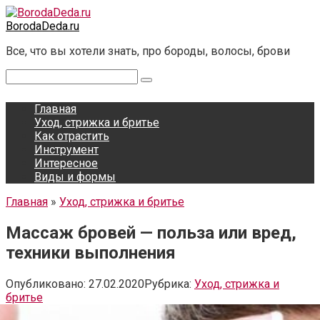
Перейти
к
BorodaDeda.ru
контенту
Все, что вы хотели знать, про бороды, волосы, брови
Поиск:
Главная
Уход, стрижка и бритье
Как отрастить
Инструмент
Интересное
Виды и формы
Главная
»
Уход, стрижка и бритье
Массаж бровей — польза или вред,
техники выполнения
Опубликовано:
27.02.2020
Рубрика:
Уход, стрижка и
бритье