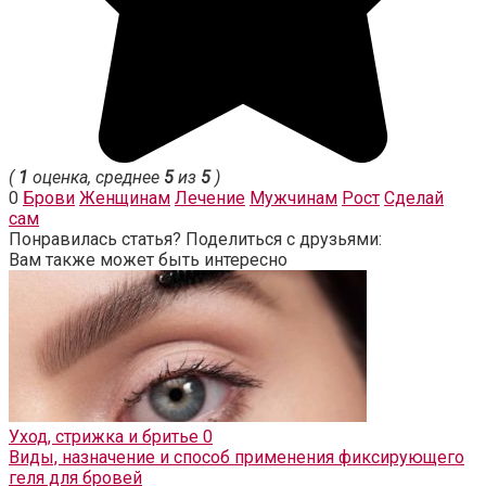
(
1
оценка, среднее
5
из
5
)
0
Брови
Женщинам
Лечение
Мужчинам
Рост
Сделай
сам
Понравилась статья? Поделиться с друзьями:
Вам также может быть интересно
Уход, стрижка и бритье
0
Виды, назначение и способ применения фиксирующего
геля для бровей