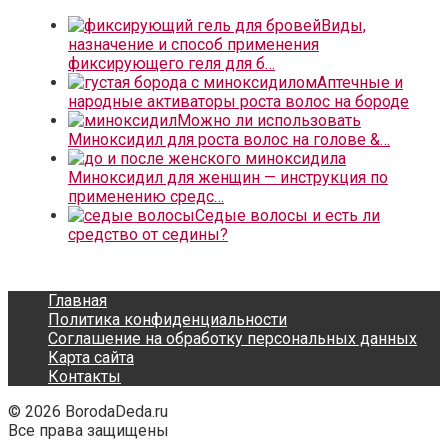
Виды,
назначение и способ применения
фиксирующего геля для б…
Аптечные и
народные активаторы роста волос на бороде
Можно ли использовать
Миноксидил для роста волос на голове &…
Миноксидил для женщин — инструкция по
применению средс…
Седые волосы и есть ли
средство от седины?
Главная
Политика конфиденциальности
Соглашение на обработку персональных данных
Карта сайта
Контакты
© 2026 BorodaDeda.ru
Все права защищены