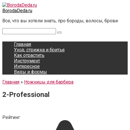
Перейти
к
BorodaDeda.ru
контенту
Все, что вы хотели знать, про бороды, волосы, брови
Поиск:
Главная
Уход, стрижка и бритье
Как отрастить
Инструмент
Интересное
Виды и формы
Главная
»
Ножницы для барбера
2-Professional
Рейтинг