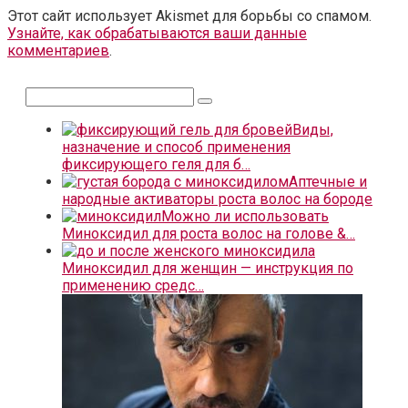
Этот сайт использует Akismet для борьбы со спамом.
Узнайте, как обрабатываются ваши данные
комментариев
.
Поиск:
Виды,
назначение и способ применения
фиксирующего геля для б…
Аптечные и
народные активаторы роста волос на бороде
Можно ли использовать
Миноксидил для роста волос на голове &…
Миноксидил для женщин — инструкция по
применению средс…