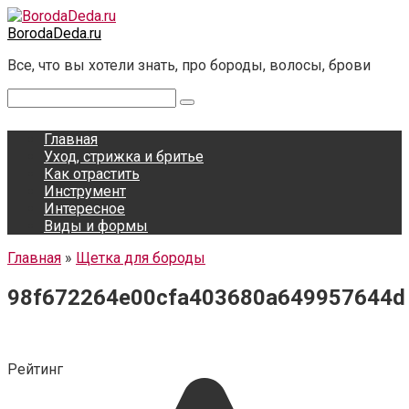
Перейти
к
BorodaDeda.ru
контенту
Все, что вы хотели знать, про бороды, волосы, брови
Поиск:
Главная
Уход, стрижка и бритье
Как отрастить
Инструмент
Интересное
Виды и формы
Главная
»
Щетка для бороды
98f672264e00cfa403680a649957644d
Рейтинг