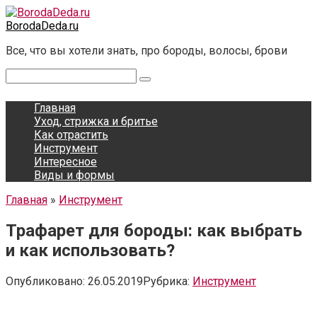
Перейти
к
BorodaDeda.ru
контенту
Все, что вы хотели знать, про бороды, волосы, брови
Поиск:
Главная
Уход, стрижка и бритье
Как отрастить
Инструмент
Интересное
Виды и формы
Главная
»
Инструмент
Трафарет для бороды: как выбрать
и как использовать?
Опубликовано:
26.05.2019
Рубрика:
Инструмент