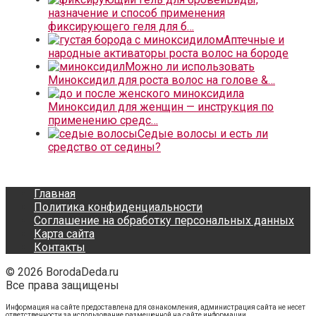
назначение и способ применения
фиксирующего геля для б…
Аптечные и
народные активаторы роста волос на бороде
Можно ли использовать
Миноксидил для роста волос на голове &…
Миноксидил для женщин — инструкция по
применению средс…
Седые волосы и есть ли
средство от седины?
Главная
Политика конфиденциальности
Соглашение на обработку персональных данных
Карта сайта
Контакты
© 2026 BorodaDeda.ru
Все права защищены
Информация на сайте предоставлена для ознакомления, администрация сайта не несет
ответственности за использование размещенной на сайте информации