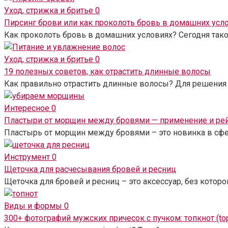
Уход, стрижка и бритье
0
Пирсинг брови или как проколоть бровь в домашних усл
Как проколоть бровь в домашних условиях? Сегодня так
Уход, стрижка и бритье
0
19 полезных советов, как отрастить длинные волосы
Как правильно отрастить длинные волосы? Для решения 
Интересное
0
Пластыри от морщин между бровями — применение и ре
Пластырь от морщин между бровями – это новинка в сф
Инструмент
0
Щеточка для расчесывания бровей и ресниц
Щеточка для бровей и ресниц – это аксессуар, без котор
Виды и формы
0
300+ фотографий мужских причесок с пучком: топкнот (top