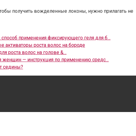
Чтобы получить вожделенные локоны, нужно прилагать не
и способ применения фиксирующего геля для б…
е активаторы роста волос на бороде
ля роста волос на голове &…
я женщин — инструкция по применению средс…
от седины?