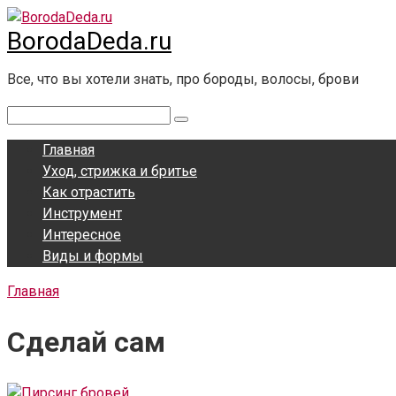
Перейти
BorodaDeda.ru
к
контенту
Все, что вы хотели знать, про бороды, волосы, брови
Поиск:
Главная
Уход, стрижка и бритье
Как отрастить
Инструмент
Интересное
Виды и формы
Главная
Сделай сам