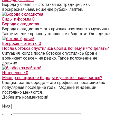
Борода у славян – это такая же традиция, как
воскресная баня, ношение рубахи, лаптей.
Виды и формы
0
Борода окладистая
Борода окладистая – это признак настоящего мужчины.
Такое мнение прочно устоялось в обществе. Окладистая
Вопросы и ответы
0
После ботокса опустились брови, почему и что делать?
Ситуация, когда после ботокса опустились брови,
возникает совсем не редко. Такое положение не
должно
Интересное
0
Мастер по стрижке бороды и усов, как называется?
Специалист по бороде – это профессия, чрезвычайно
популярная последние годы. Модные тенденции
постоянно меняются,
Добавить комментарий
Имя