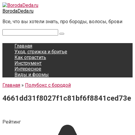
Перейти
к
BorodaDeda.ru
контенту
Все, что вы хотели знать, про бороды, волосы, брови
Поиск:
Главная
Уход, стрижка и бритье
Как отрастить
Инструмент
Интересное
Виды и формы
Главная
»
Полубокс с бородой
4661dd31f8027f1c81bf6f8841ced73e
Рейтинг