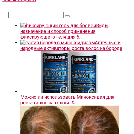
Поиск:
Виды,
назначение и способ применения
фиксирующего геля для б…
Аптечные и
народные активаторы роста волос на бороде
Можно ли использовать Миноксидил для
роста волос на голове &…