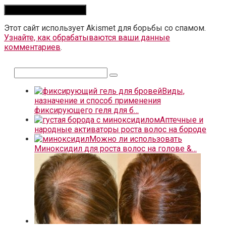
Этот сайт использует Akismet для борьбы со спамом.
Узнайте, как обрабатываются ваши данные
комментариев
.
Поиск:
Виды,
назначение и способ применения
фиксирующего геля для б…
Аптечные и
народные активаторы роста волос на бороде
Можно ли использовать
Миноксидил для роста волос на голове &…