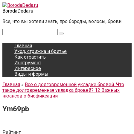
Перейти
к
BorodaDeda.ru
контенту
Все, что вы хотели знать, про бороды, волосы, брови
Поиск:
Главная
Уход, стрижка и бритье
Как отрастить
Инструмент
Интересное
Виды и формы
Главная
»
Все о долговременной укладке бровей. Что
такое долговременная укладка бровей? 12 Важных
нюансов о биофиксации
Ym69pb
Рейтинг